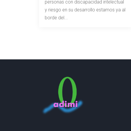
personas con discapacidad intelectual
y riesgo en su desarrollo estamos ya al
borde del...