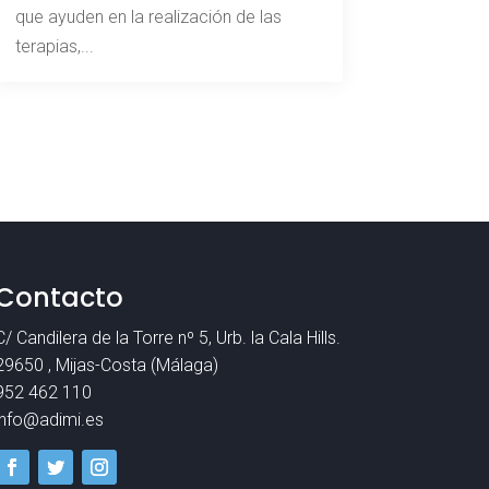
que ayuden en la realización de las
terapias,...
Contacto
C/ Candilera de la Torre nº 5, Urb. la Cala Hills.
29650 , Mijas-Costa (Málaga)
952 462 110
info@adimi.es